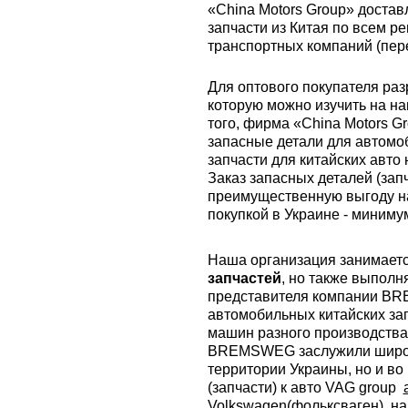
«China Motors Group» достав
запчасти из Китая по всем 
транспортных компаний (пере
Для оптового покупателя раз
которую можно изучить на на
того, фирма «China Motors G
запасные детали для автомо
запчасти для китайских авто 
Заказ запасных деталей (запч
преимущественную выгоду на
покупкой в Украине - миниму
Наша организация занимаетс
запчастей
, но также выпол
представителя компании B
автомобильных китайских зап
машин разного производства
BREMSWEG заслужили широку
территории Украины, но и в
(запчасти) к авто VAG group
Volkswagen
(фольксваген),
на