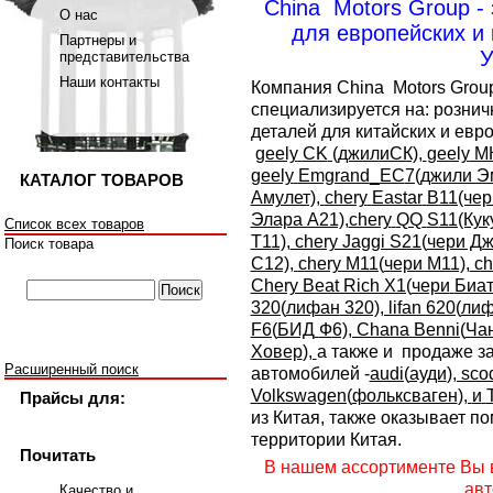
China Motors Group -
О нас
для европейских и
Партнеры и
У
представительства
Наши контакты
Компания China Motors Group
специализируется на: рознич
деталей для китайских и евро
geely
CK
(джилиСК),
geely
МК
geely
Emgrand
_
EC
7(джили Э
КАТАЛОГ ТОВАРОВ
Амулет),
chery
Eastar
B
11(чер
Элара А21),
chery
QQ
S
11(Кук
Список всех товаров
Т11),
chery Jaggi S21(
чери Дж
Поиск товара
С12),
chery M11(
чери М11),
ch
Chery Beat Rich X1(
чери
Биа
320(
лифан
320), lifan 620(
лиф
F6(
БИД
Ф
6), Chana Benni(
Ча
Ховер
),
а также и продаже з
Расширенный поиск
автомобилей -
audi(
ауди
), sco
Volkswagen(
фольксваген
),
и
Прайсы для:
из Китая, также оказывает п
территории Китая.
Почитать
В нашем ассортименте Вы в
авт
Качество и