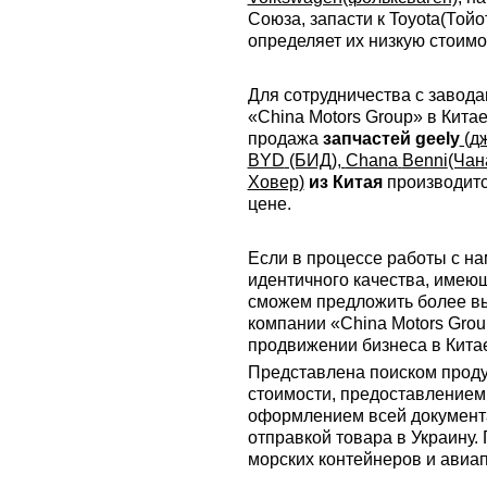
Союза, запасти к Toyota(Тойо
определяет их низкую стоимо
Для сотрудничества с завод
«China Motors Group» в Китае
продажа
запчастей geely
(д
BYD
(БИД),
Chana
Benni
(Чан
Ховер)
из Китая
производитс
цене.
Если в процессе работы с нам
идентичного качества, имеющ
сможем предложить более в
компании «China Motors Gro
продвижении бизнеса в Кита
Представлена поиском проду
стоимости, предоставлением
оформлением всей документа
отправкой товара в Украину.
морских контейнеров и авиа