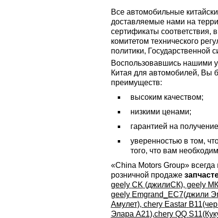
Все автомобильные китайские
доставляемые нами на терр
сертификаты соответствия,
комитетом технического регу
политики, Государственной 
Воспользовавшись нашими ус
Китая для автомобилей, Вы 
преимуществ:
высоким качеством;
низкими ценами;
гарантией на получени
уверенностью в том, чт
того, что вам необходим
«China Motors Group» всегда 
розничной продаже
запчаст
geely
CK
(джилиСК),
geely
МК
geely
Emgrand
_
EC
7(джили Э
Амулет),
chery
Eastar
B
11(чер
Элара А21),
chery
QQ
S
11(Кук