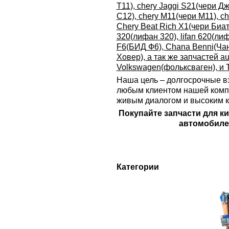
Т11),
chery
Jaggi
S
21(чери Дж
С12),
chery
M
11(чери М11),
ch
Chery
Beat
Rich
X
1(чери Биа
320(лифан 320),
lifan
620(лиф
F
6(БИД Ф6),
Chana
Benni
(Ча
Ховер), а так же запчастей
au
Volkswagen
(фольксваген), и
Наша цель – долгосрочные 
любым клиентом нашей комп
живым диалогом и высоким ка
Покупайте запчасти для ки
автомобиле
Категории