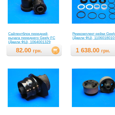
Сайлентблок передний,
Ремкомплект рейки Geel
рычага переднего Geely FC
(Джили ФЦ), 1106018010
(Джили ФЦ), 1064001329
82.00
1 638.00
грн.
грн.