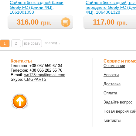
Сайлентблок задней балки
Сайлентблок задний, ры
Geely FC (Джили ФЦ),
переднего Geely FC (Дж
1061001053
ФЦ), 1064001328
316.00
117.00
грн.
грн.
вперед→
1
2
все сразу
Контакты
Сервис и пом
Телефон: +38 067 559 67 34
О компании
Телефон: +38 066 282 55 76
E-mail:
wo123cmg@gmail.com
Новости
Skype:
CMGPARTS
Доставка
Оплата
Задайте вопрос
Новая версия са
Контакты