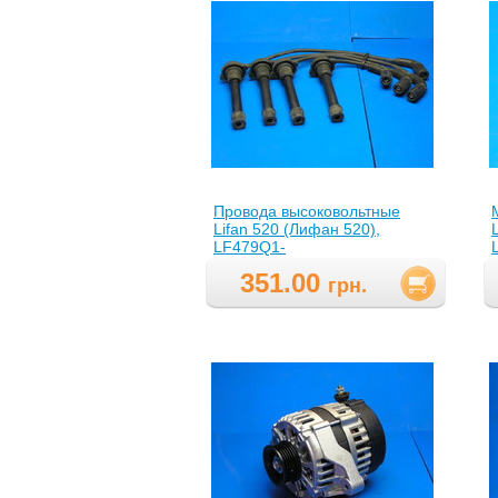
Провода высоковольтные
Lifan 520 (Лифан 520),
LF479Q1-
3707000A(LF479Q13707000A
351.00
)
грн.