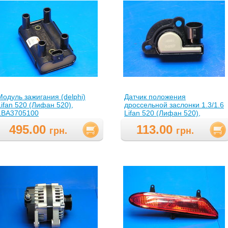
Модуль зажигания (delphi)
Датчик положения
Lifan 520 (Лифан 520),
дроссельной заслонки 1.3/1.6
LBA3705100
Lifan 520 (Лифан 520),
LBA1132160
495.00
113.00
грн.
грн.