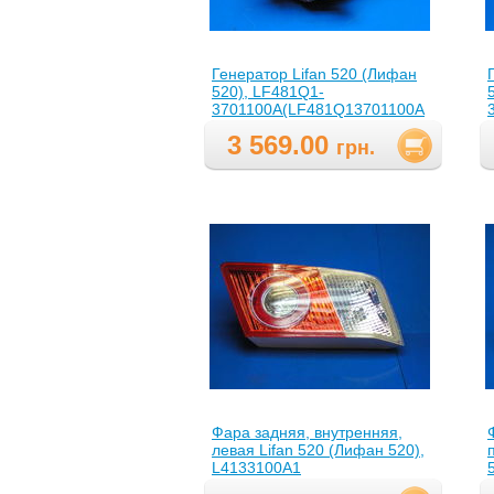
Генератор Lifan 520 (Лифан
520), LF481Q1-
3701100A(LF481Q13701100A
)
)
3 569.00
грн.
Фара задняя, внутренняя,
левая Lifan 520 (Лифан 520),
L4133100A1