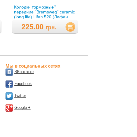
Колодки тормозные?
передние "Bremsweg" ceramic
(long life) Lifan 520 (Лифан
520), L3501102A1
225.00
грн.
Мы в социальных сетях
ВКонтакте
Facebook
Twitter
Google +