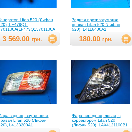
Генератор Lifan 520 (Лифан
Задняя противотуманка,
520), LF479Q1-
правая Lifan 520 (Лифан
3701100A(LF479Q13701100A
520), L4116400A1
3 569.00
180.00
грн.
грн.
Фара задняя, внутренняя,
Фара передняя, левая, с
правая Lifan 520 (Лифан
корректором Lifan 520
520), L4133200A1
(Лифан 520), LAX4121100B1