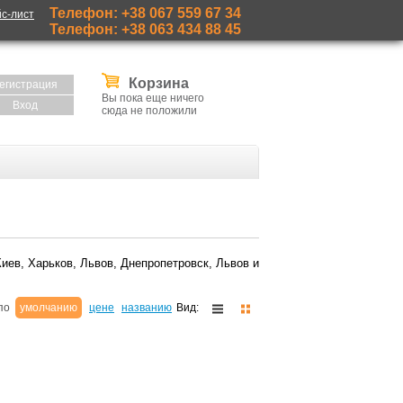
Телефон: +38 067 559 67 34
с-лист
Телефон: +38 063 434 88 45
Корзина
егистрация
Вы пока еще ничего
Вход
сюда не положили
иев, Харьков, Львов, Днепропетровск, Львов и
 по
умолчанию
цене
названию
Вид: