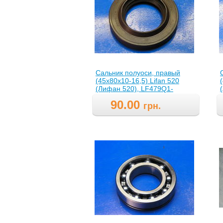
Сальник полуоси, правый
(45х80х10-16,5) Lifan 520
(Лифан 520), LF479Q1-
2303314A(LF479Q12303314A
90.00
)
)
грн.