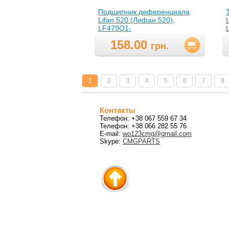
Подшипник деференциала
Lifan 520 (Лифан 520),
LF479Q1-
2303315B(LF479Q12303315B
158.00
)
грн.
1
2
3
4
5
6
7
8
Контакты
Телефон: +38 067 559 67 34
Телефон: +38 066 282 55 76
E-mail:
wo123cmg@gmail.com
Skype:
CMGPARTS