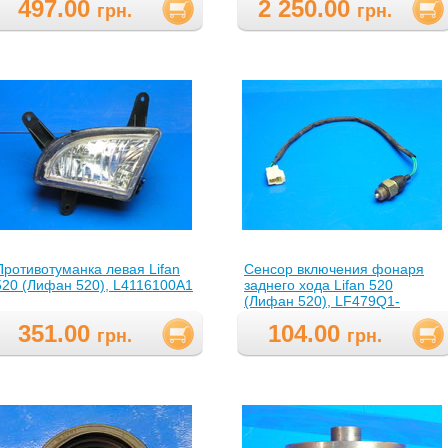
497.00
2 250.00
грн.
грн.
Противотуманка левая Lifan
Сенсор включения фонаря
520 (Лифан 520), L4116100A1
заднего хода Lifan 520
(Лифан 520), LF479Q1-
3729100A(LF479Q13729100A
351.00
104.00
)
грн.
грн.