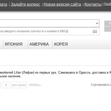
лата
Задайте вопрос
Новая версия сайта
Контакты
|
Прай
|
|
|
Р
ЯПОНИЯ
АМЕРИКА
КОРЕЯ
мобилей Lifan (Лифан) из первых рук. Самовывоз в Одессе, доставка в К
льное наличие.
вперед→
Сортировать
9
все сразу