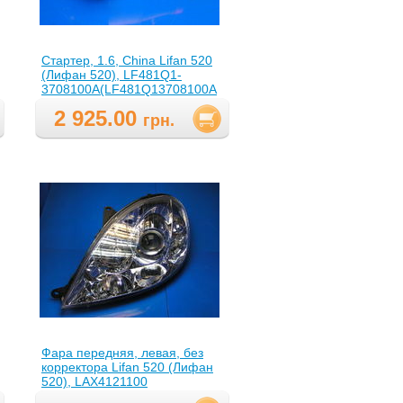
Стартер, 1.6, Сhina Lifan 520
(Лифан 520), LF481Q1-
3708100A(LF481Q13708100A
)
2 925.00
грн.
Фара передняя, левая, без
корректора Lifan 520 (Лифан
520), LAX4121100