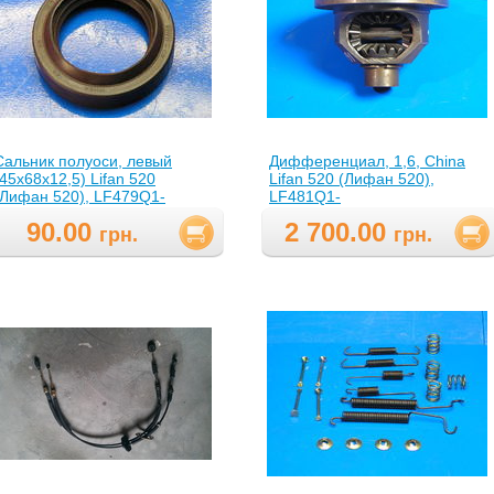
Сальник полуоси, левый
Дифференциал, 1,6, Сhina
(45х68х12,5) Lifan 520
Lifan 520 (Лифан 520),
(Лифан 520), LF479Q1-
LF481Q1-
2303321A(LF479Q12303321A
2303300A(LF481Q12303300A
90.00
2 700.00
)
грн.
грн.