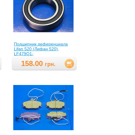
Подшипник деференциала
Lifan 520 (Лифан 520),
LF479Q1-
2303312A(LF479Q12303312A
158.00
)
грн.