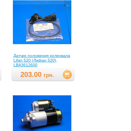
Датчик положения коленвала
Lifan 520 (Лифан 520),
LBA3612600
203.00
грн.