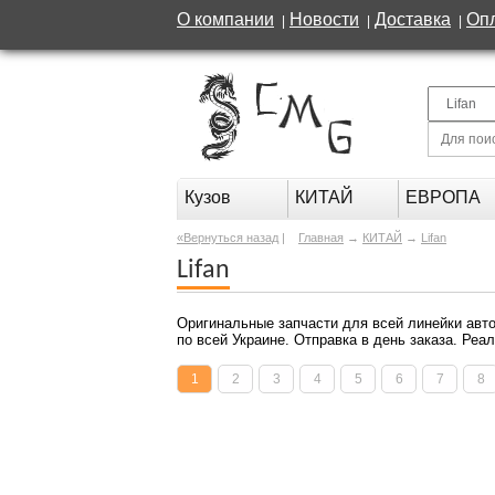
О компании
Новости
Доставка
Оп
|
|
|
Кузов
КИТАЙ
ЕВРОПА
«Вернуться назад
|
Главная
→
КИТАЙ
→
Lifan
Lifan
Оригинальные запчасти для всей линейки авто
по всей Украине. Отправка в день заказа. Реа
1
2
3
4
5
6
7
8