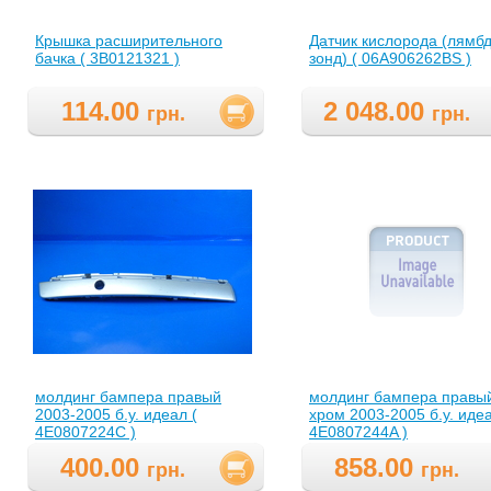
Крышка расширительного
Датчик кислорода (лямб
бачка ( 3B0121321 )
зонд) ( 06A906262BS )
114.00
2 048.00
грн.
грн.
молдинг бампера правый
молдинг бампера правы
2003-2005 б.у. идеал (
хром 2003-2005 б.у. идеа
4E0807224C )
4E0807244A )
400.00
858.00
грн.
грн.