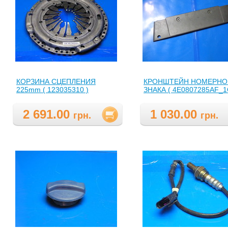
КОРЗИНА СЦЕПЛЕНИЯ
КРОНШТЕЙН НОМЕРНО
225mm ( 123035310 )
ЗНАКА ( 4E0807285AF_1
2 691.00
1 030.00
грн.
грн.