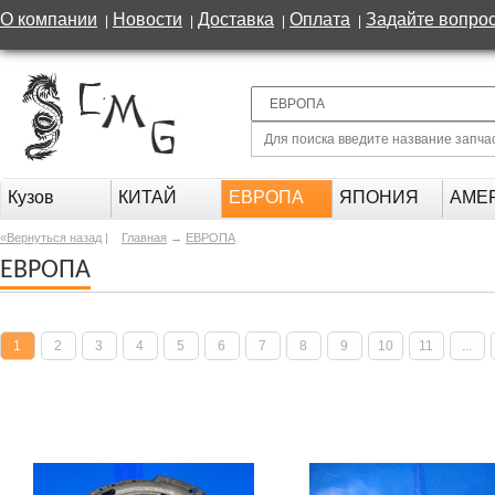
О компании
Новости
Доставка
Оплата
Задайте вопро
|
|
|
|
Кузов
КИТАЙ
ЕВРОПА
ЯПОНИЯ
АМЕ
«Вернуться назад
|
Главная
→
ЕВРОПА
ЕВРОПА
1
2
3
4
5
6
7
8
9
10
11
...