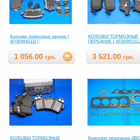
Колодки тормозные задние (
КОЛОДКИ ТОРМОЗНЫЕ
4F0698451D )
ПЕРЕДНИЕ ( 4E0698151J
1 056.00
3 521.00
грн.
грн.
КОЛОДКИ ТОРМОЗНЫЕ
Комплект прокладок ДВС