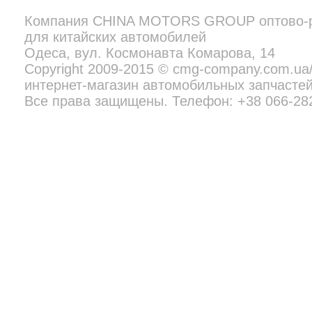
Компания
CHINA MOTORS GROUP
оптово-
для китайских автомобилей
Copyright 2009-2015 © cmg-company.com.ua/new - профессиональн
Все права защищены. Телефон:
+38 097 692 02 06
Одеса, вул. Космонавта Комарова, 14
Copyright 2009-2015 © cmg-company.com.u
интернет-магазин автомобильных запчастей
Все права защищены. Телефон: +38 066-28