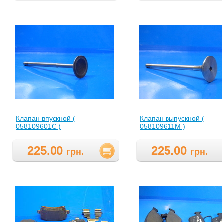
Клапан впускной (
Клапан выпускной (
058109601C )
058109611M )
225.00
225.00
грн.
грн.