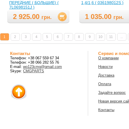
ПЕРЕДНИЕ ( БОЛЬШИЕ) (
1,4/1,6 ( 036198012S )
7L0698151J )
2 925.00
1 035.00
грн.
грн.
1
2
3
4
5
6
7
8
9
10
11
...
Контакты
Сервис и пом
Телефон: +38 067 559 67 34
О компании
Телефон: +38 066 282 55 76
E-mail:
wo123cmg@gmail.com
Новости
Skype:
CMGPARTS
Доставка
Оплата
Задайте вопрос
Новая версия са
Контакты