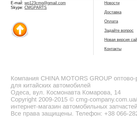
E-mail:
wo123cmg@gmail.com
Новости
Skype:
CMGPARTS
Доставка
Оплата
Задайте вопрос
Новая версия са
Контакты
Компания
CHINA MOTORS GROUP
оптово-
для китайских автомобилей
Copyright 2009-2015 © cmg-company.com.ua/new - профессиональн
Все права защищены. Телефон:
+38 097 692 02 06
Одеса, вул. Космонавта Комарова, 14
Copyright 2009-2015 © cmg-company.com.u
интернет-магазин автомобильных запчастей
Все права защищены. Телефон: +38 066-28