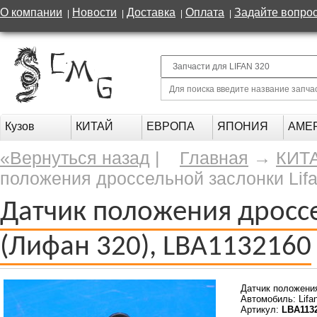
О компании
Новости
Доставка
Оплата
Задайте вопро
|
|
|
|
Кузов
КИТАЙ
ЕВРОПА
ЯПОНИЯ
АМЕ
«Вернуться назад
|
Главная
→
КИТ
положения дроссельной заслонки Lif
Датчик положения дроссе
(Лифан 320), LBA1132160
Датчик положени
Автомобиль: Lifa
Артикул:
LBA113