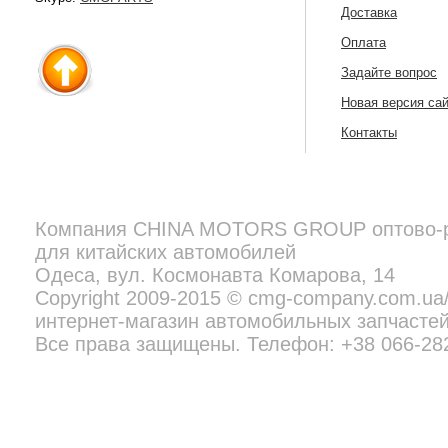
Доставка
Оплата
Задайте вопрос
Новая версия са
Контакты
Компания
CHINA MOTORS GROUP
оптово-
для китайских автомобилей
Copyright 2009-2015 © cmg-company.com.ua/new - профессиональн
Все права защищены. Телефон:
+38 097 692 02 06
Одеса, вул. Космонавта Комарова, 14
Copyright 2009-2015 © cmg-company.com.u
интернет-магазин автомобильных запчастей
Все права защищены. Телефон: +38 066-28