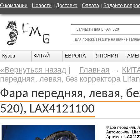
О компании
Новости
Доставка
Оплата
Задайте вопро
|
|
|
|
Кузов
КИТАЙ
ЕВРОПА
ЯПОНИЯ
АМЕ
«Вернуться назад
|
Главная
→
КИТ
передняя, левая, без корректора Lifa
Фара передняя, левая, бе
520), LAX4121100
Фара передняя, л
Автомобиль: Lifa
Артикул:
LAX412