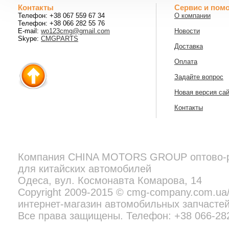
Контакты
Сервис и пом
Телефон: +38 067 559 67 34
О компании
Телефон: +38 066 282 55 76
E-mail:
wo123cmg@gmail.com
Новости
Skype:
CMGPARTS
Доставка
Оплата
Задайте вопрос
Новая версия са
Контакты
Компания
CHINA MOTORS GROUP
оптово-
для китайских автомобилей
Copyright 2009-2015 © cmg-company.com.ua/new - профессиональн
Все права защищены. Телефон:
+38 097 692 02 06
Одеса, вул. Космонавта Комарова, 14
Copyright 2009-2015 © cmg-company.com.u
интернет-магазин автомобильных запчастей
Все права защищены. Телефон: +38 066-28