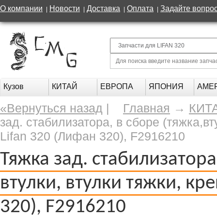
О компании
Новости
Доставка
Оплата
Задайте вопро
|
|
|
|
Кузов
КИТАЙ
ЕВРОПА
ЯПОНИЯ
АМЕ
«Вернуться назад
|
Главная
→
КИТ
зад. стабилизатора, в сборе (тяжка,вт
Lifan 320 (Лифан 320), F2916210
Тяжка зад. стабилизатора
втулки, втулки тяжки, кр
320), F2916210