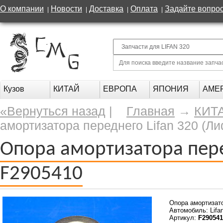
О компании
Новости
Доставка
Оплата
Задайте вопро
|
|
|
|
Кузов
КИТАЙ
ЕВРОПА
ЯПОНИЯ
АМЕ
«Вернуться назад
|
Главная
→
КИТ
амортизатора переднего Lifan 320 (Л
Опора амортизатора перед
F2905410
Опора амортизат
Автомобиль: Lifa
Артикул:
F290541