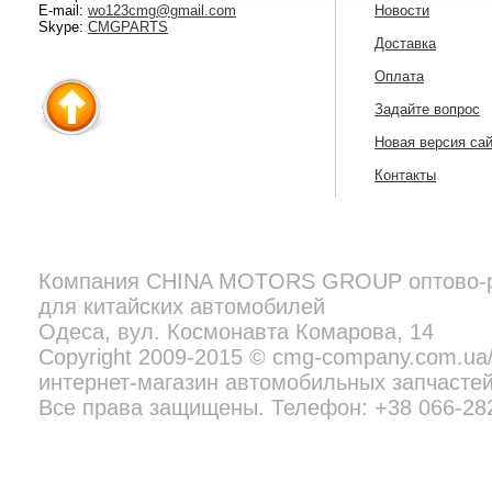
E-mail:
wo123cmg@gmail.com
Новости
Skype:
CMGPARTS
Доставка
Оплата
Задайте вопрос
Новая версия са
Контакты
Компания
CHINA MOTORS GROUP
оптово-
для китайских автомобилей
Copyright 2009-2015 © cmg-company.com.ua/new - профессиональн
Все права защищены. Телефон:
+38 097 692 02 06
Одеса, вул. Космонавта Комарова, 14
Copyright 2009-2015 © cmg-company.com.u
интернет-магазин автомобильных запчастей
Все права защищены. Телефон: +38 066-28