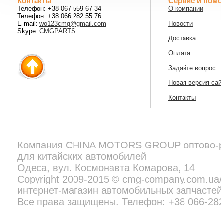
Контакты
Сервис и пом
Телефон: +38 067 559 67 34
О компании
Телефон: +38 066 282 55 76
E-mail:
wo123cmg@gmail.com
Новости
Skype:
CMGPARTS
Доставка
Оплата
Задайте вопрос
Новая версия са
Контакты
Компания
CHINA MOTORS GROUP
оптово-
для китайских автомобилей
Copyright 2009-2015 © cmg-company.com.ua/new - профессиональн
Все права защищены. Телефон:
+38 097 692 02 06
Одеса, вул. Космонавта Комарова, 14
Copyright 2009-2015 © cmg-company.com.u
интернет-магазин автомобильных запчастей
Все права защищены. Телефон: +38 066-28