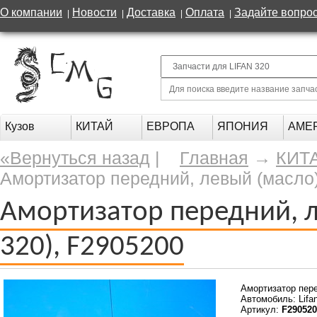
О компании
Новости
Доставка
Оплата
Задайте вопро
|
|
|
|
Кузов
КИТАЙ
ЕВРОПА
ЯПОНИЯ
АМЕ
«Вернуться назад
|
Главная
→
КИТ
Амортизатор передний, левый (масло)
Амортизатор передний, л
320), F2905200
Амортизатор пере
Автомобиль: Lifa
Артикул:
F290520