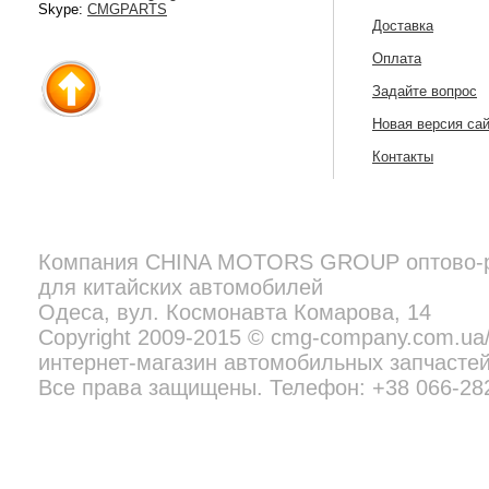
Skype:
CMGPARTS
Доставка
Оплата
Задайте вопрос
Новая версия са
Контакты
Компания
CHINA MOTORS GROUP
оптово-
для китайских автомобилей
Copyright 2009-2015 © cmg-company.com.ua/new - профессиональн
Все права защищены. Телефон:
+38 097 692 02 06
Одеса, вул. Космонавта Комарова, 14
Copyright 2009-2015 © cmg-company.com.u
интернет-магазин автомобильных запчастей
Все права защищены. Телефон: +38 066-28