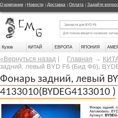
О компании
Новости
Доставка
Оплата
Задайте вопро
|
|
|
|
Кузов
КИТАЙ
ЕВРОПА
ЯПОНИЯ
АМЕ
«Вернуться назад
|
Главная
→
КИТ
задний, левый BYD F6 (Бид Ф6), BY
Фонарь задний, левый BY
4133010(BYDEG4133010 )
Фонарь задний, 
Автомобиль: BYD
Артикул:
BYDEG-