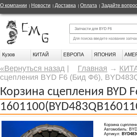
О компании
Новости
Доставка
Оплата
Задайте вопро
|
|
|
|
Кузов
КИТАЙ
ЕВРОПА
ЯПОНИЯ
АМЕ
«Вернуться назад
|
Главная
→
КИТ
сцепления BYD F6 (Бид Ф6), BYD483
Корзина сцепления BYD F
1601100(BYD483QB160110
Корзина сцеплен
Автомобиль: BYD
Артикул:
BYD483