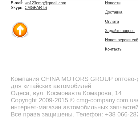
E-mail:
wo123cmg@gmail.com
Новости
Skype:
CMGPARTS
Доставка
Оплата
Задайте вопрос
Новая версия са
Контакты
Компания
CHINA MOTORS GROUP
оптово-
для китайских автомобилей
Copyright 2009-2015 © cmg-company.com.ua/new - профессиональн
Все права защищены. Телефон:
+38 097 692 02 06
Одеса, вул. Космонавта Комарова, 14
Copyright 2009-2015 © cmg-company.com.u
интернет-магазин автомобильных запчастей
Все права защищены. Телефон: +38 066-28