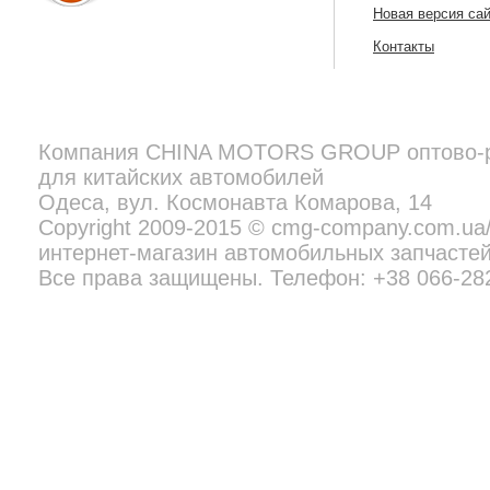
Новая версия са
Контакты
Компания
CHINA MOTORS GROUP
оптово-
для китайских автомобилей
Copyright 2009-2015 © cmg-company.com.ua/new - профессиональн
Все права защищены. Телефон:
+38 097 692 02 06
Одеса, вул. Космонавта Комарова, 14
Copyright 2009-2015 © cmg-company.com.u
интернет-магазин автомобильных запчастей
Все права защищены. Телефон: +38 066-28