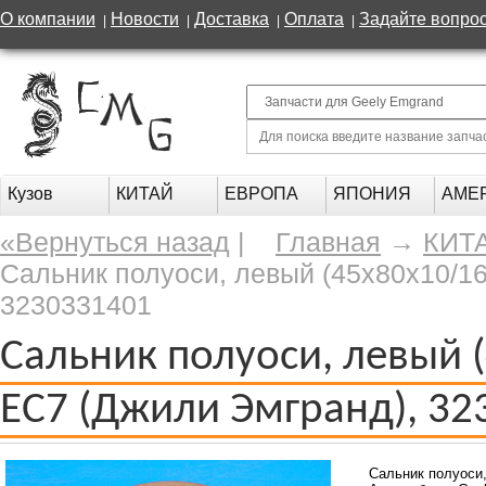
О компании
Новости
Доставка
Оплата
Задайте вопро
|
|
|
|
Кузов
КИТАЙ
ЕВРОПА
ЯПОНИЯ
АМЕ
«Вернуться назад
|
Главная
→
КИТ
Сальник полуоси, левый (45х80х10/16
3230331401
Сальник полуоси, левый (
EC7 (Джили Эмгранд), 3
Сальник полуоси,