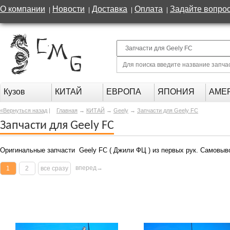
О компании
Новости
Доставка
Оплата
Задайте вопро
|
|
|
|
Кузов
КИТАЙ
ЕВРОПА
ЯПОНИЯ
АМЕ
«Вернуться назад
|
Главная
→
КИТАЙ
→
Geely
→
Запчасти для Geely FC
Запчасти для Geely FC
Оригинальные запчасти Geely FC ( Джили ФЦ ) из первых рук. Самовывоз
вперед→
1
2
все сразу