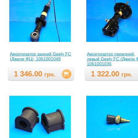
Амортизатор задний Geely FC
Амортизатор передний,
(Джили ФЦ), 1061001049
левый Geely FC (Джили 
1061001036
1 346.00
1 322.00
грн.
грн.