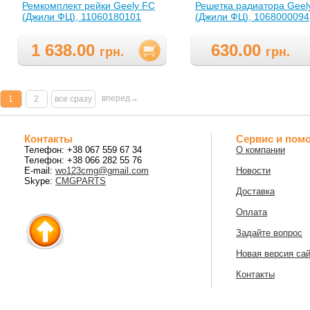
Ремкомплект рейки Geely FC
Решетка радиатора Geel
(Джили ФЦ), 11060180101
(Джили ФЦ), 1068000094
1 638.00
630.00
грн.
грн.
вперед→
1
2
все сразу
Контакты
Сервис и пом
Телефон: +38 067 559 67 34
О компании
Телефон: +38 066 282 55 76
E-mail:
wo123cmg@gmail.com
Новости
Skype:
CMGPARTS
Доставка
Оплата
Задайте вопрос
Новая версия са
Контакты