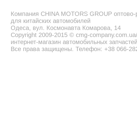
Компания
CHINA MOTORS GROUP
оптово-
для китайских автомобилей
Copyright 2009-2015 © cmg-company.com.ua/new - профессиональн
Все права защищены. Телефон:
+38 097 692 02 06
Одеса, вул. Космонавта Комарова, 14
Copyright 2009-2015 © cmg-company.com.u
интернет-магазин автомобильных запчастей
Все права защищены. Телефон: +38 066-28