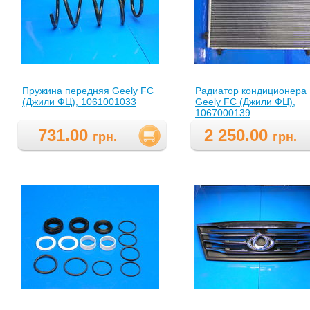
Пружина передняя Geely FC
Радиатор кондиционера
(Джили ФЦ), 1061001033
Geely FC (Джили ФЦ),
1067000139
731.00
2 250.00
грн.
грн.