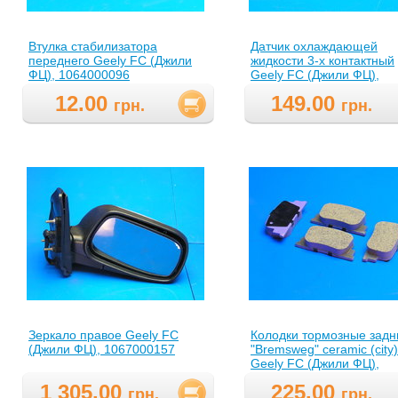
Втулка стабилизатора
Датчик охлаждающей
переднего Geely FC (Джили
жидкости 3-х контактный
ФЦ), 1064000096
Geely FC (Джили ФЦ),
1086001129
12.00
149.00
грн.
грн.
Зеркало правое Geely FC
Колодки тормозные задн
(Джили ФЦ), 1067000157
"Bremsweg" ceramic (city)
Geely FC (Джили ФЦ),
1061001404BR
1 305.00
225.00
грн.
грн.