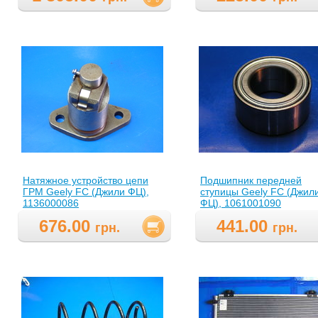
Натяжное устройство цепи
Подшипник передней
ГРМ Geely FC (Джили ФЦ),
ступицы Geely FC (Джил
1136000086
ФЦ), 1061001090
676.00
441.00
грн.
грн.