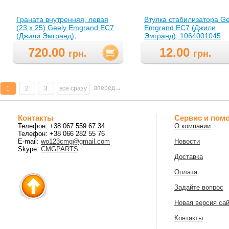
Граната внутренняя, левая
Втулка стабилизатора Ge
(23 х 25) Geely Emgrand EC7
Emgrand EC7 (Джили
(Джили Эмгранд),
Эмгранд), 1064001045
1064001798
720.00
12.00
грн.
грн.
вперед→
1
2
3
все сразу
Контакты
Сервис и пом
Телефон: +38 067 559 67 34
О компании
Телефон: +38 066 282 55 76
E-mail:
wo123cmg@gmail.com
Новости
Skype:
CMGPARTS
Доставка
Оплата
Задайте вопрос
Новая версия са
Контакты