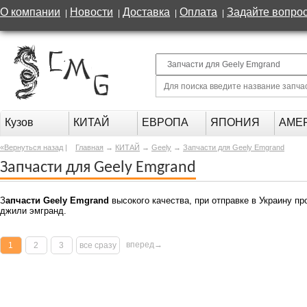
О компании
Новости
Доставка
Оплата
Задайте вопро
|
|
|
|
Кузов
КИТАЙ
ЕВРОПА
ЯПОНИЯ
АМЕ
«Вернуться назад
|
Главная
→
КИТАЙ
→
Geely
→
Запчасти для Geely Emgrand
Запчасти для Geely Emgrand
З
апчасти Geely Emgrand
высокого качества, при отправке в Украину пр
джили эмгранд.
вперед→
1
2
3
все сразу