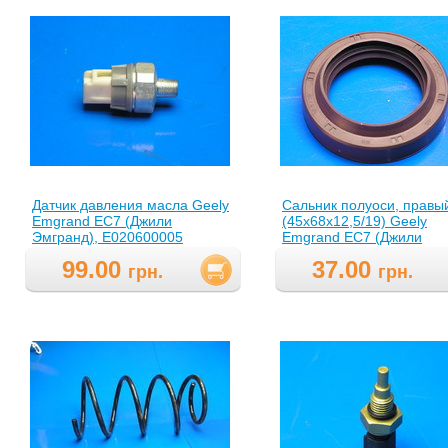
Датчик давления масла Geely
Сальник полуоси, правы
Emgrand EC7 (Джили
(45х68х12,5/19) Geely
Эмгранд), E020600005
Emgrand EC7 (Джили
Эмгранд), 3230332101
99.00
37.00
грн.
грн.