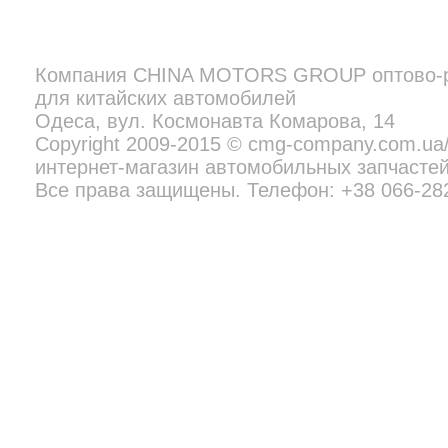
Компания
CHINA MOTORS GROUP
оптово-
для китайских автомобилей
Copyright 2009-2015 © cmg-company.com.ua/new - профессиональн
Все права защищены. Телефон:
+38 097 692 02 06
Одеса, вул. Космонавта Комарова, 14
Copyright 2009-2015 © cmg-company.com.u
интернет-магазин автомобильных запчастей
Все права защищены. Телефон: +38 066-28