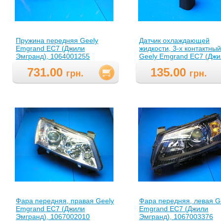
Пружина передняя Geely
Датчик охлаждающей
Emgrand EC7 (Джили
жидкости, 3-х контактный
Эмгранд), 1064001255
Geely Emgrand EC7 (Джи
Эмгранд), 1086001129
731.00
135.00
грн.
грн.
Фара передняя, правая Geely
Фара передняя, левая G
Emgrand EC7 (Джили
Emgrand EC7 (Джили
Эмгранд), 1067002010
Эмгранд), 1067003376