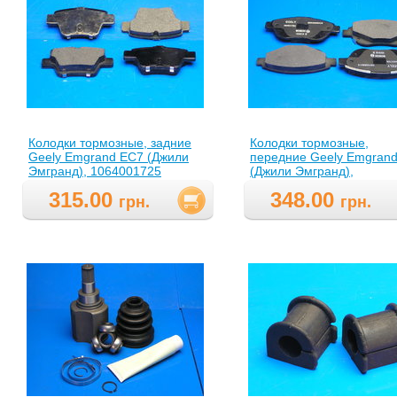
Колодки тормозные, задние
Колодки тормозные,
Geely Emgrand EC7 (Джили
передние Geely Emgran
Эмгранд), 1064001725
(Джили Эмгранд),
1064001724
315.00
348.00
грн.
грн.