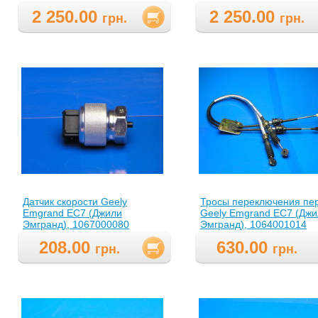
2 250.00
2 250.00
грн.
грн.
Датчик скорости Geely
Тросы переключения пе
Emgrand EC7 (Джили
Geely Emgrand EC7 (Джи
Эмгранд), 1067000080
Эмгранд), 1064001014
208.00
630.00
грн.
грн.