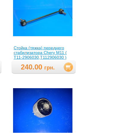
Стойка (тяжка) переднего
стабилизатора Chery M11 (
T11-2906030,T112906030 )
240.00
грн.