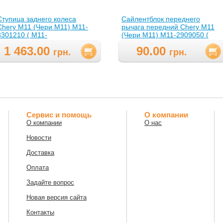
Ступица заднего колеса
Сайлентблок переднего
Chery M11 (Чери М11) M11-
рычага передний Chery M11
3301210 ( M11-
(Чери М11) M11-2909050 (
3301210,M113301210 )
M11-2909050,M112909050 )
1 463.00
90.00
грн.
грн.
Сервис и помощь
О компании
О компании
О нас
Новости
Доставка
Оплата
Задайте вопрос
Новая версия сайта
Контакты