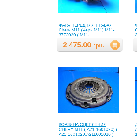
ФАРА ПЕРЕДНЯЯ ПРАВАЯ
Chery M11 (Чери М11) M11-
3772020 ( M11-
3772020,M113772020 )
2 475.00
грн.
КОРЗИНА СЦЕПЛЕНИЯ
CHERY M11 ( А21-1601020) (
A21-1601020,A211601020 )