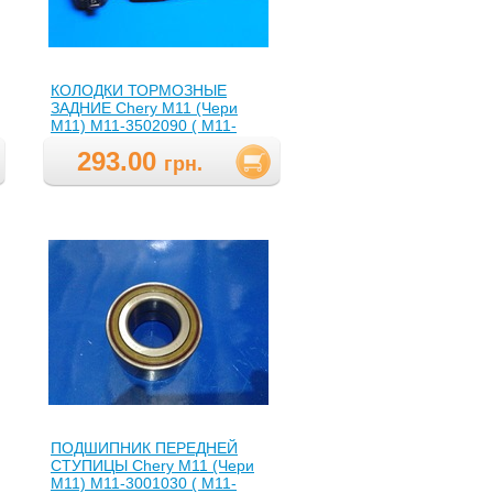
КОЛОДКИ ТОРМОЗНЫЕ
ЗАДНИЕ Chery M11 (Чери
М11) M11-3502090 ( M11-
3502090,M113502090 )
293.00
грн.
ПОДШИПНИК ПЕРЕДНЕЙ
СТУПИЦЫ Chery M11 (Чери
М11) M11-3001030 ( M11-