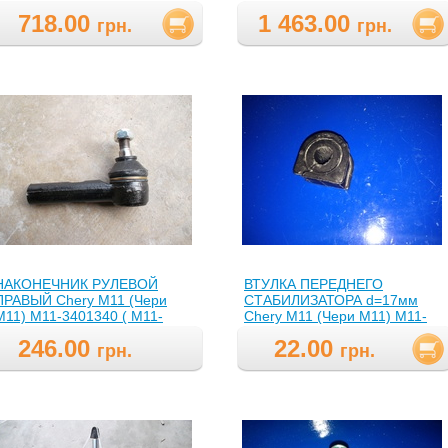
)
718.00
1 463.00
грн.
грн.
НАКОНЕЧНИК РУЛЕВОЙ
ВТУЛКА ПЕРЕДНЕГО
ПРАВЫЙ Chery M11 (Чери
СТАБИЛИЗАТОРА d=17мм
М11) М11-3401340 ( M11-
Chery M11 (Чери М11) M11-
3401340,M113401340 )
2906013 ( M11-
246.00
22.00
2906013,M112906013 )
грн.
грн.