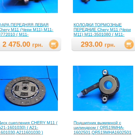
ФАРА ПЕРЕДНЯЯ ЛЕВАЯ
КОЛОДКИ ТОРМОЗНЫЕ
Chery M11 (Чери М11) M11-
ПЕРЕДНИЕ Chery M11 (Чери
3772010 ( M11-
М11) M11-3501080 ( M11-
3772010,M113772010 )
3501080,M113501080 )
2 475.00
293.00
грн.
грн.
Диск сцепления CHERY M11 (
Подшипник выжимной с
А21-1601030) ( A21-
цилиндром ( QR519MHA-
1601030,A211601030 )
1602501,QR519MHA1602501