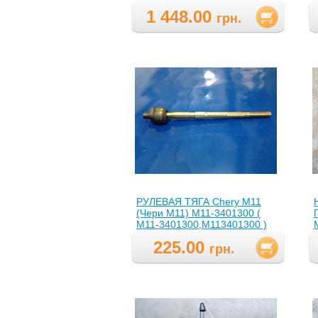
1 448.00
грн.
РУЛЕВАЯ ТЯГА Chery M11
(Чери М11) М11-3401300 (
M11-3401300,M113401300 )
225.00
грн.