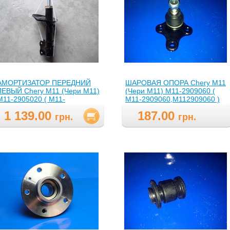
АМОРТИЗАТОР ПЕРЕДНИЙ
ШАРОВАЯ ОПОРА Chery M11
ЛЕВЫЙ Chery M11 (Чери М11)
(Чери М11) М11-2909060 (
М11-2905020 ( M11-
M11-2909060,M112909060 )
2905020,M112905020 )
1 139.00
187.00
грн.
грн.