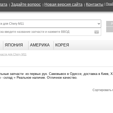
лата
Задайте вопрос
Новая версия сайта
Контакты
|
Прай
|
|
|
Р
ЯПОНИЯ
АМЕРИКА
КОРЕЯ
части для Chery M11
льные запчасти из первых рук. Самовывоз в Одессе, доставка в Киев, Х
н - склад = Реальное наличие. Отличное качество.
Сортировать