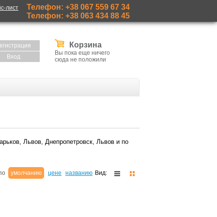
Телефон: +38 067 559 67 34
с-лист
Телефон: +38 063 434 88 45
Корзина
егистрация
Вы пока еще ничего
Вход
сюда не положили
арьков, Львов, Днепропетровск, Львов и по
 по
умолчанию
цене
названию
Вид: