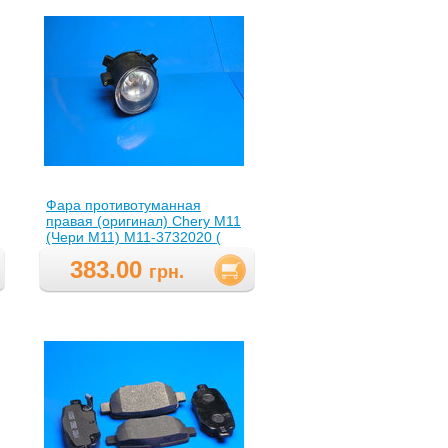
Фара противотуманная
правая (оригинал) Chery M11
(Чери М11) M11-3732020 (
M11-3732020,M113732020 )
383.00
грн.