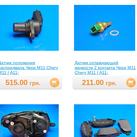
Датчик положения
Датчик охлаждающей
распредвала Чери М11 Chery
жидкости 2 контакта Чери М11
M11 ( A11-
Chery M11 ( A11-
3611011,A113611011 )
3617011,A113617011 )
515.00
211.00
грн.
грн.