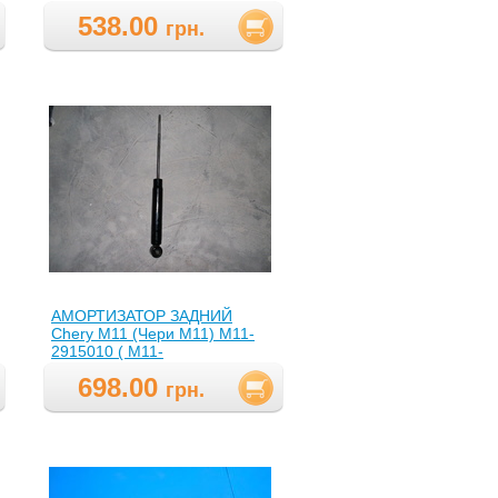
3001030,M113001030 )
538.00
грн.
АМОРТИЗАТОР ЗАДНИЙ
Chery M11 (Чери М11) М11-
2915010 ( M11-
2915010,M112915010 )
698.00
грн.