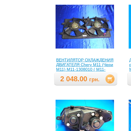
ВЕНТИЛЯТОР ОХЛАЖДЕНИЯ
ДВИГАТЕЛЯ Chery M11 (Чери
М11) M11-1308010 ( M11-
1308010,M111308010 )
2 048.00
грн.