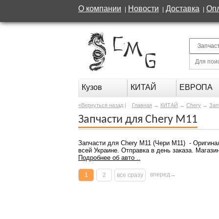
О компании
Новости
Доставка
Оп
|
|
|
Кузов
КИТАЙ
ЕВРОПА
«Вернуться назад
|
Главная
→
КИТАЙ
→
Chery
→
Зап
Запчасти для Chery M11
Запчасти для Chery M11 (Чери M11) - Оригина
всей Украине. Отправка в день заказа. Магази
Подробнее об авто ..
вперед→
1
2
все сразу