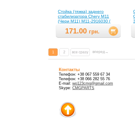
Стойка (тяжка) заднего
стабилизатора Chery M11
(Чери М11) M11-2916030 (
M11-2916030,M112916030 )
171.00
грн.
вперед→
1
2
все сразу
Контакты
Телефон: +38 067 559 67 34
Телефон: +38 066 282 55 76
E-mail:
wo123cmg@gmail.com
Skype:
CMGPARTS