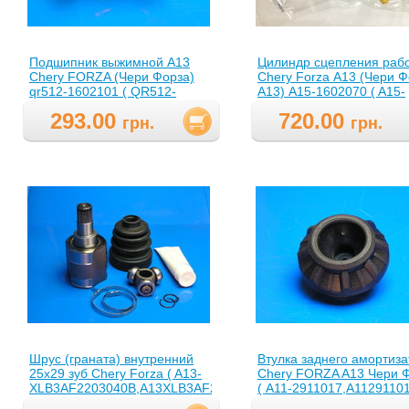
Подшипник выжимной A13
Цилиндр сцепления раб
Chery FORZA (Чери Форза)
Chery Forza А13 (Чери 
qr512-1602101 ( QR512-
А13) A15-1602070 ( A15-
1602101,QR5121602101 )
1602070,A151602070 )
293.00
720.00
грн.
грн.
Шрус (граната) внутренний
Втулка заднего амортиз
25х29 зуб Chery Forza ( A13-
Chery FORZA A13 Чери 
XLB3AF2203040B,A13XLB3AF2203040B
( A11-2911017,A11291101
)