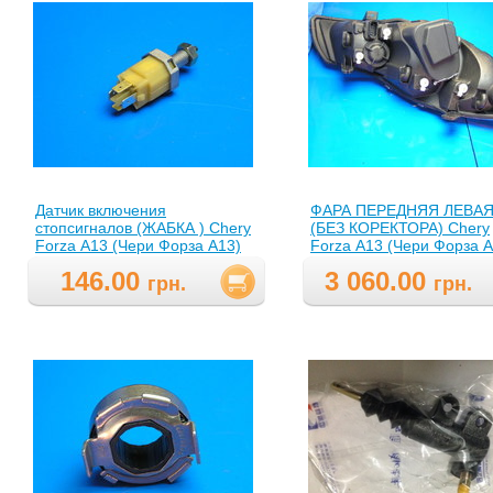
Датчик включения
ФАРА ПЕРЕДНЯЯ ЛЕВА
стопсигналов (ЖАБКА ) Chery
(БЕЗ КОРЕКТОРА) Chery
Forza А13 (Чери Форза А13)
Forza А13 (Чери Форза А
А13-3720011 ( A13-
A13-3772010BA ( A13-
146.00
3 060.00
3720011,A133720011 )
3772010BA,A133772010B
грн.
грн.