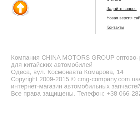
Задайте вопрос
Новая версия са
Контакты
Компания
CHINA MOTORS GROUP
оптово-
для китайских автомобилей
Copyright 2009-2015 © cmg-company.com.ua/new - профессиональн
Все права защищены. Телефон:
+38 097 692 02 06
Одеса, вул. Космонавта Комарова, 14
Copyright 2009-2015 © cmg-company.com.u
интернет-магазин автомобильных запчастей
Все права защищены. Телефон: +38 066-28