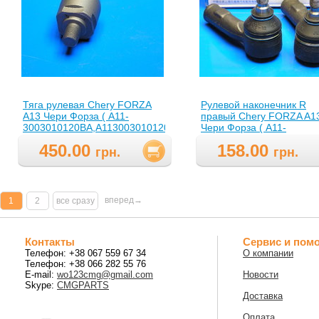
Тяга рулевая Chery FORZA
Рулевой наконечник R
A13 Чери Форза ( A11-
правый Chery FORZA A1
3003010120BA,A113003010120BA
Чери Форза ( A11-
)
3003060BB,A113003060B
450.00
158.00
грн.
грн.
вперед→
1
2
все сразу
Контакты
Сервис и пом
Телефон: +38 067 559 67 34
О компании
Телефон: +38 066 282 55 76
E-mail:
wo123cmg@gmail.com
Новости
Skype:
CMGPARTS
Доставка
Оплата