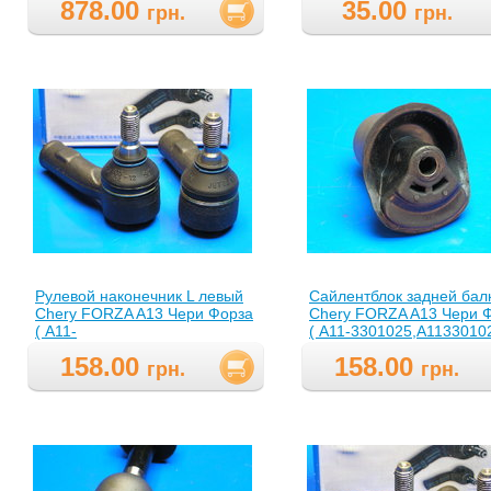
878.00
35.00
грн.
грн.
Рулевой наконечник L левый
Сайлентблок задней бал
Chery FORZA A13 Чери Форза
Chery FORZA A13 Чери 
( A11-
( A11-3301025,A11330102
3003050BB,A113003050BB )
158.00
158.00
грн.
грн.