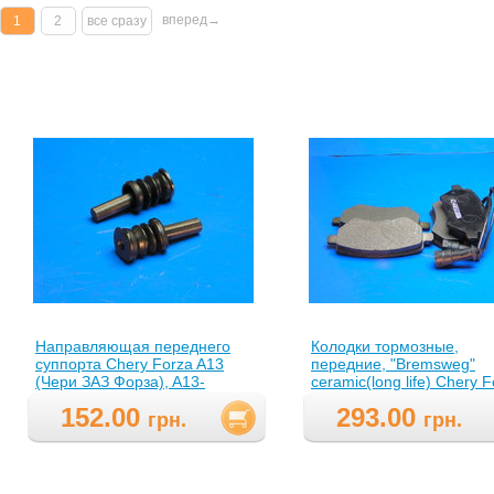
вперед→
1
2
все сразу
Направляющая переднего
Колодки тормозные,
суппорта Chery Forza A13
передние, "Bremsweg"
(Чери ЗАЗ Форза), A13-
ceramic(long life) Chery 
XLB3501067(A13XLB3501067
A13 (Чери ЗАЗ Форза), A
152.00
293.00
)
6GN3501080BABL(A216
грн.
грн.
)