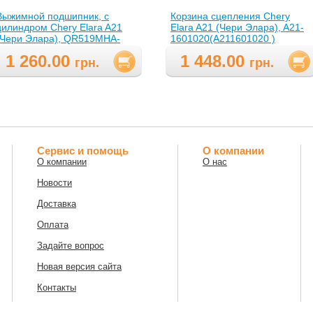
Выжимной подшипник, с
Корзина сцепления Chery
цилиндром Chery Elara A21
Elara A21 (Чери Элара), A21-
(Чери Элара), QR519MHA-
1601020(A211601020 )
1602501(QR519MHA1602501
1 260.00
1 448.00
грн.
грн.
Сервис и помощь
О компании
О компании
О нас
Новости
Доставка
Оплата
Задайте вопрос
Новая версия сайта
Контакты