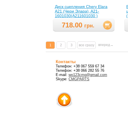
Диск сцепления Chery Elara
A21 (Чери Элара), A21-
1601030(A211601030 )
718.00
)
грн.
вперед→
1
2
3
все сразу
Контакты
Телефон: +38 067 559 67 34
Телефон: +38 066 282 55 76
E-mail:
wo123cmg@gmail.com
Skype:
CMGPARTS