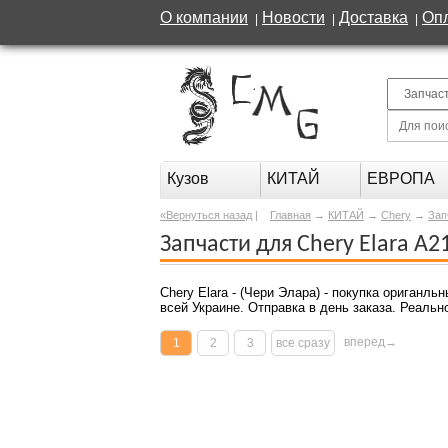
О компании
Новости
Доставка
Оп
|
|
|
Кузов
КИТАЙ
ЕВРОПА
«Вернуться назад
|
Главная
→
КИТАЙ
→
Chery
→
Зап
Запчасти для Chery Elara A2
Chery Elara -
(Чери Элара) - покупка ориганльн
всей Украине. Отправка в день заказа. Реальн
вперед→
1
2
3
все сразу