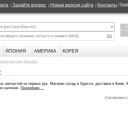
лата
Задайте вопрос
Новая версия сайта
Контакты
|
Прай
|
|
|
Р
ЯПОНИЯ
АМЕРИКА
КОРЕЯ
части для Chery Elara A21
1
ых запчастей из первых рук. Магазин склад в Одессе, доставка в Киев, 
ое наличие.
Подробнее ..
Сортировать