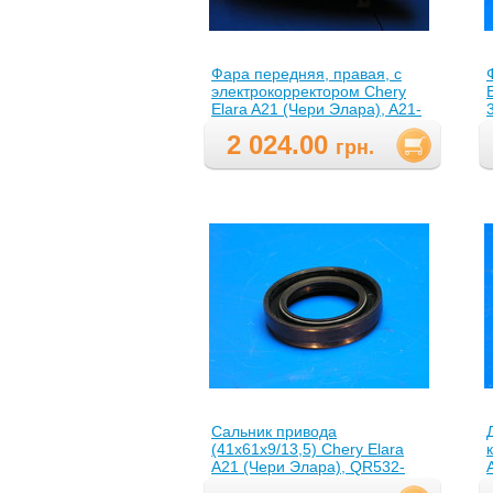
Фара передняя, правая, с
электрокорректором Chery
Elara A21 (Чери Элара), A21-
3772020(A213772020 )
2 024.00
грн.
Сальник привода
(41х61х9/13,5) Chery Elara
A21 (Чери Элара), QR532-
1701203(QR5321701203 )