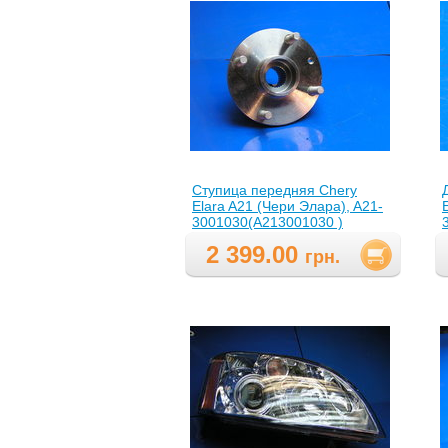
Ступица передняя Chery
Elara A21 (Чери Элара), A21-
3001030(A213001030 )
2 399.00
грн.