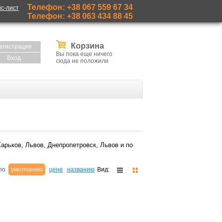
Телефон: +38 067 559 67 34
с-лист
Телефон: +38 063 434 88 45
Корзина
егистрация
Вы пока еще ничего
Вход
сюда не положили
Харьков, Львов, Днепропетровск, Львов и по
 по
умолчанию
цене
названию
Вид: