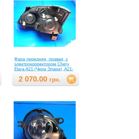
Фара передняя, правая, с
электрокорректором Chery
Elara A21 (Чери Элара), A21-
3772020AB(A213772020AB )
2 070.00
грн.