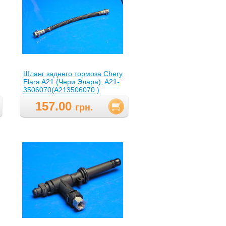
Шланг заднего тормоза Chery
Elara A21 (Чери Элара), A21-
3506070(A213506070 )
157.00
грн.