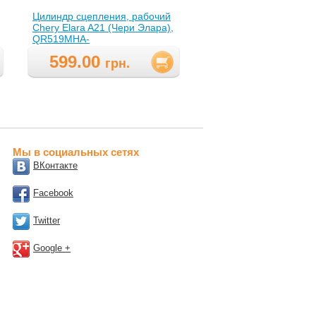
Цилиндр сцепления, рабочий
Chery Elara A21 (Чери Элара),
QR519MHA-
1602502(QR519MHA1602502
599.00
)
грн.
Мы в социальных сетях
ВКонтакте
Facebook
Twitter
Google +