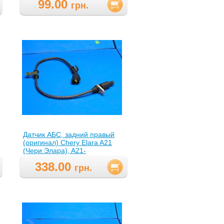
99.00
1080BABL
)
грн.
Датчик АБС, задний правый
(оригинал) Chery Elara A21
(Чери Элара), A21-
3550132(A213550132 )
338.00
грн.