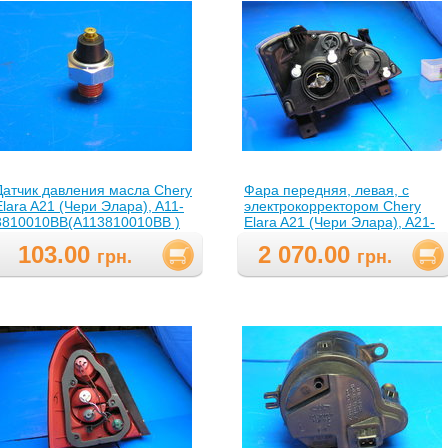
Датчик давления масла Chery
Фара передняя, левая, с
Elara A21 (Чери Элара), A11-
электрокорректором Chery
3810010BB(A113810010BB )
Elara A21 (Чери Элара), A21-
3772010AB(A213772010AB )
103.00
2 070.00
грн.
грн.