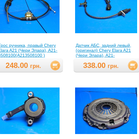
Трос ручника, правый Chery
Датчик АБС, задний левый,
Elara A21 (Чери Элара), A21-
(оригинал) Chery Elara A21
3508100(A213508100 )
(Чери Элара), A21-
3550131(A213550131 )
248.00
338.00
грн.
грн.