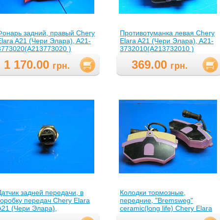
Фонарь задний, правый Chery
Противотуманка левая Chery
Elara A21 (Чери Элара), A21-
Elara A21 (Чери Элара), A21-
3773020(A213773020 )
3732010(A213732010 )
1 170.00
369.00
грн.
грн.
Датчик задней передачи, в
Колодки тормозные,
коробку передач Chery Elara
передние, "Bremsweg"
A21 (Чери Элара),
ceramic(long life) Chery Elara
020945415AA
A21 (Чери Элара), A21-