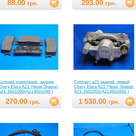
88.00
293.00
6GN3501080BABL(A216GN350
грн.
грн.
)
Колодки тормозные, задние
Суппорт а21 задний, левый
Chery Elara A21 (Чери Элара),
Chery Elara A21 (Чери Элара),
A21-3501090(A213501090 )
A21-3502050(A213502050 )
270.00
1 530.00
ABR
грн.
грн.