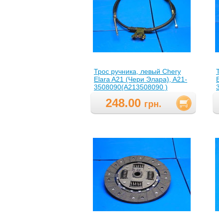
Трос ручника, левый Chery
Elara A21 (Чери Элара), A21-
3508090(A213508090 )
248.00
грн.