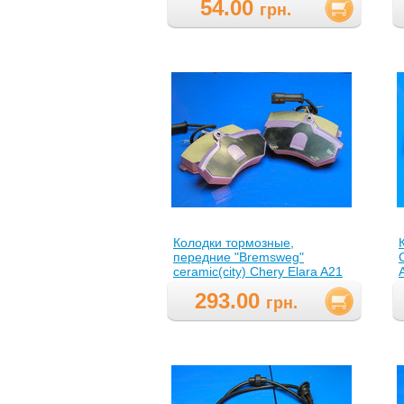
54.00
грн.
Колодки тормозные,
передние "Bremsweg"
ceramic(city) Chery Elara A21
(Чери Элара), A21-
293.00
6GN3501080BABR(A216GN3501080B
грн.
)