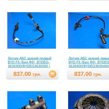
Датчик АБС задний правый
Датчик АБС задний левы
BYD F6 (Бид Ф6), BYDEG-
BYD F6 (Бид Ф6), BYDEG
3630300(BYDEG3630300 )
3630400(BYDEG3630400
837.00
837.00
грн.
грн.