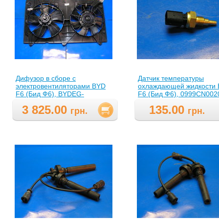
Дифузор в сборе с
Датчик температуры
электровентиляторами BYD
охлаждающей жидкости
F6 (Бид Ф6), BYDEG-
F6 (Бид Ф6), 0999CN002
1308010(BYDEG1308010 )
3 825.00
135.00
грн.
грн.