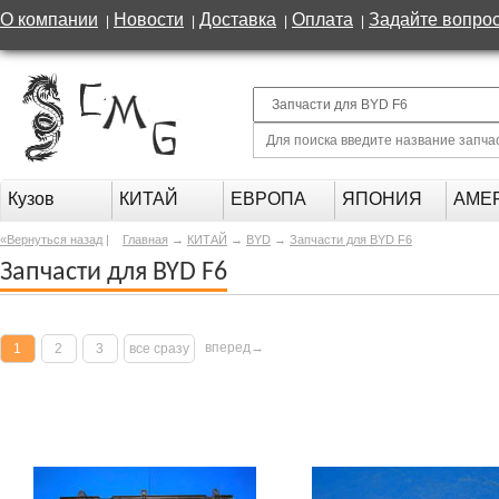
О компании
Новости
Доставка
Оплата
Задайте вопро
|
|
|
|
Кузов
КИТАЙ
ЕВРОПА
ЯПОНИЯ
АМЕ
«Вернуться назад
|
Главная
→
КИТАЙ
→
BYD
→
Запчасти для BYD F6
Запчасти для BYD F6
вперед→
1
2
3
все сразу