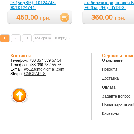
F6 (Бид Ф6), 10124743-
стабилизатора, правая 
00/10124744-
F6 (Бид Ф6), BYDEG-
00(1012474300/1012474400 )
2906200(BYDEG2906200
450.00
360.00
грн.
грн.
вперед→
1
2
3
все сразу
Контакты
Сервис и пом
Телефон: +38 067 559 67 34
О компании
Телефон: +38 066 282 55 76
E-mail:
wo123cmg@gmail.com
Новости
Skype:
CMGPARTS
Доставка
Оплата
Задайте вопрос
Новая версия са
Контакты