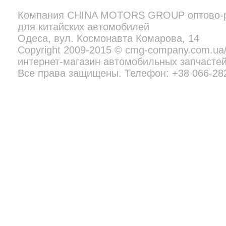
Компания
CHINA MOTORS GROUP
оптово-
для китайских автомобилей
Copyright 2009-2015 © cmg-company.com.ua/new - профессиональн
Все права защищены. Телефон:
+38 097 692 02 06
Одеса, вул. Космонавта Комарова, 14
Copyright 2009-2015 © cmg-company.com.u
интернет-магазин автомобильных запчастей
Все права защищены. Телефон: +38 066-28