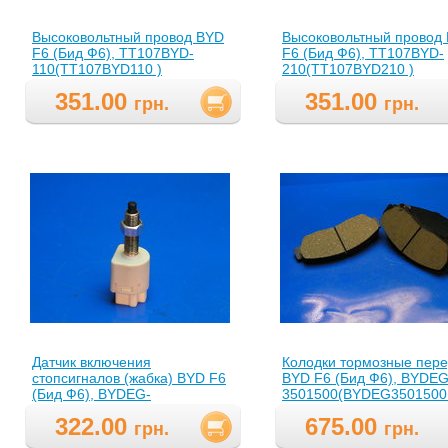
Высоковольтный провод BYD
Высоковольтный провод
F6 (Бид Ф6), TT107BYD-
F6 (Бид Ф6), TT107BYD-
110(TT107BYD110 )
210(TT107BYD210 )
351.00
351.00
грн.
грн.
Датчик включения
Колодки тормозные пер
стопсигналов (жабка) BYD F6
BYD F6 (Бид Ф6), BYDEG
(Бид Ф6), BYDEG-
3501500(BYDEG3501500
4134200(BYDEG4134200 )
322.00
675.00
грн.
грн.