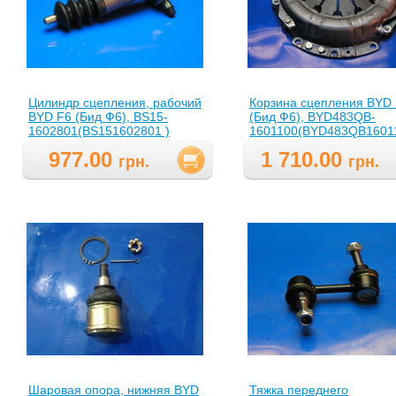
Цилиндр сцепления, рабочий
Корзина сцепления BYD
BYD F6 (Бид Ф6), BS15-
(Бид Ф6), BYD483QB-
1602801(BS151602801 )
1601100(BYD483QB16011
977.00
1 710.00
грн.
грн.
Шаровая опора, нижняя BYD
Тяжка переднего